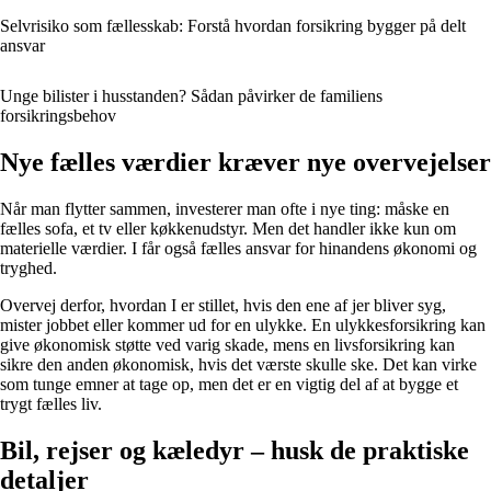
Selvrisiko som fællesskab: Forstå hvordan forsikring bygger på delt
ansvar
Unge bilister i husstanden? Sådan påvirker de familiens
forsikringsbehov
Nye fælles værdier kræver nye overvejelser
Når man flytter sammen, investerer man ofte i nye ting: måske en
fælles sofa, et tv eller køkkenudstyr. Men det handler ikke kun om
materielle værdier. I får også fælles ansvar for hinandens økonomi og
tryghed.
Overvej derfor, hvordan I er stillet, hvis den ene af jer bliver syg,
mister jobbet eller kommer ud for en ulykke. En ulykkesforsikring kan
give økonomisk støtte ved varig skade, mens en livsforsikring kan
sikre den anden økonomisk, hvis det værste skulle ske. Det kan virke
som tunge emner at tage op, men det er en vigtig del af at bygge et
trygt fælles liv.
Bil, rejser og kæledyr – husk de praktiske
detaljer