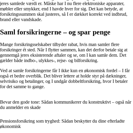
jeres samlede værdi er. Måske har I nu flere elektroniske apparater,
møbler eller smykker, end I havde hver for sig. Det kan betyde, at
forsikringssummen skal justeres, så I er dækket korrekt ved indbrud,
brand eller vandskade.
Saml forsikringerne – og spar penge
Mange forsikringsselskaber tilbyder rabat, hvis man samler flere
forsikringer ét sted. Når I flytter sammen, kan det derfor betale sig at
gennemgå jeres eksisterende aftaler og se, om I kan samle dem. Det
gælder både indbo-, ulykkes-, rejse- og bilforsikring.
Ved at samle forsikringerne får I ikke kun en økonomisk fordel – I får
også et bedre overblik. Det bliver lettere at holde styr på dækninger,
selvrisiko og betalinger, og I undgår dobbeltforsikring, hvor I betaler
for det samme to gange.
Bevar den gode tone: Sådan kommunikerer du konstruktivt – også når
du anmelder en skade
Pensionsforsikring som tryghed: Sådan beskytter du dine efterladte
økonomisk