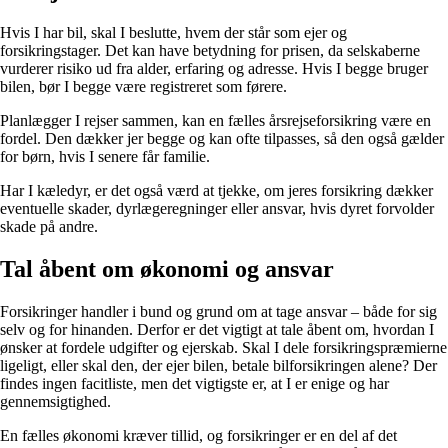
Hvis I har bil, skal I beslutte, hvem der står som ejer og
forsikringstager. Det kan have betydning for prisen, da selskaberne
vurderer risiko ud fra alder, erfaring og adresse. Hvis I begge bruger
bilen, bør I begge være registreret som førere.
Planlægger I rejser sammen, kan en fælles årsrejseforsikring være en
fordel. Den dækker jer begge og kan ofte tilpasses, så den også gælder
for børn, hvis I senere får familie.
Har I kæledyr, er det også værd at tjekke, om jeres forsikring dækker
eventuelle skader, dyrlægeregninger eller ansvar, hvis dyret forvolder
skade på andre.
Tal åbent om økonomi og ansvar
Forsikringer handler i bund og grund om at tage ansvar – både for sig
selv og for hinanden. Derfor er det vigtigt at tale åbent om, hvordan I
ønsker at fordele udgifter og ejerskab. Skal I dele forsikringspræmierne
ligeligt, eller skal den, der ejer bilen, betale bilforsikringen alene? Der
findes ingen facitliste, men det vigtigste er, at I er enige og har
gennemsigtighed.
En fælles økonomi kræver tillid, og forsikringer er en del af det