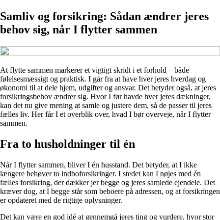
Samliv og forsikring: Sådan ændrer jeres
behov sig, når I flytter sammen
At flytte sammen markerer et vigtigt skridt i et forhold – både
følelsesmæssigt og praktisk. I går fra at have hver jeres hverdag og
økonomi til at dele hjem, udgifter og ansvar. Det betyder også, at jeres
forsikringsbehov ændrer sig. Hvor I før havde hver jeres dækninger,
kan det nu give mening at samle og justere dem, så de passer til jeres
fælles liv. Her får I et overblik over, hvad I bør overveje, når I flytter
sammen.
Fra to husholdninger til én
Når I flytter sammen, bliver I én husstand. Det betyder, at I ikke
længere behøver to indboforsikringer. I stedet kan I nøjes med én
fælles forsikring, der dækker jer begge og jeres samlede ejendele. Det
kræver dog, at I begge står som beboere på adressen, og at forsikringen
er opdateret med de rigtige oplysninger.
Det kan være en god idé at gennemgå jeres ting og vurdere, hvor stor