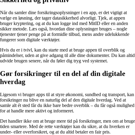
Når du samler dine forsikringsoplysninger i en app, er det vigtigt at
vælge en løsning, der tager datasikkerhed alvorligt. Tjek, at appen
bruger kryptering, og at du kan logge ind med MitID eller en anden
sikker metode. Læs også, hvordan dine oplysninger bruges – nogle
tjenester tjener penge på at formidle tilbud, mens andre udelukkende
fungerer som digitale værktøjer.
Hvis du er i tvivl, kan du starte med at bruge appen til overblik og
påmindelser, uden at give adgang til alle dine dokumenter. Du kan altid
udvide brugen senere, når du føler dig tryg ved systemet.
Gør forsikringer til en del af din digitale
hverdag
Ligesom vi bruger apps til at styre økonomi, sundhed og transport, kan
forsikringer nu blive en naturlig del af den digitale hverdag. Ved at
samle alt ét sted får du ikke bare bedre overblik – du får også mulighed
for at handle mere aktivt og informeret.
Det handler ikke om at bruge mere tid på forsikringer, men om at bruge
tiden smartere. Med de rette værktøjer kan du sikre, at du hverken er
under- eller overforsikret, og at du altid betaler en fair pris.