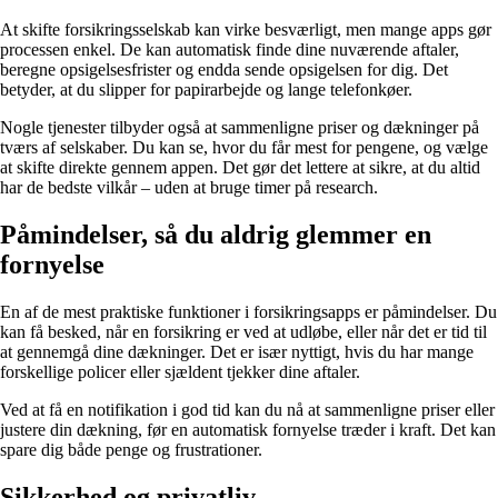
At skifte forsikringsselskab kan virke besværligt, men mange apps gør
processen enkel. De kan automatisk finde dine nuværende aftaler,
beregne opsigelsesfrister og endda sende opsigelsen for dig. Det
betyder, at du slipper for papirarbejde og lange telefonkøer.
Nogle tjenester tilbyder også at sammenligne priser og dækninger på
tværs af selskaber. Du kan se, hvor du får mest for pengene, og vælge
at skifte direkte gennem appen. Det gør det lettere at sikre, at du altid
har de bedste vilkår – uden at bruge timer på research.
Påmindelser, så du aldrig glemmer en
fornyelse
En af de mest praktiske funktioner i forsikringsapps er påmindelser. Du
kan få besked, når en forsikring er ved at udløbe, eller når det er tid til
at gennemgå dine dækninger. Det er især nyttigt, hvis du har mange
forskellige policer eller sjældent tjekker dine aftaler.
Ved at få en notifikation i god tid kan du nå at sammenligne priser eller
justere din dækning, før en automatisk fornyelse træder i kraft. Det kan
spare dig både penge og frustrationer.
Sikkerhed og privatliv