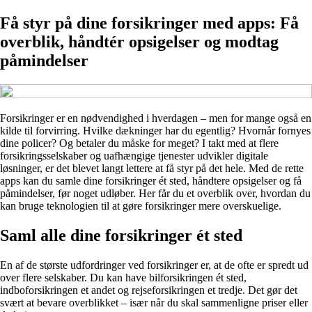
Få styr på dine forsikringer med apps: Få
overblik, håndtér opsigelser og modtag
påmindelser
Forsikringer er en nødvendighed i hverdagen – men for mange også en
kilde til forvirring. Hvilke dækninger har du egentlig? Hvornår fornyes
dine policer? Og betaler du måske for meget? I takt med at flere
forsikringsselskaber og uafhængige tjenester udvikler digitale
løsninger, er det blevet langt lettere at få styr på det hele. Med de rette
apps kan du samle dine forsikringer ét sted, håndtere opsigelser og få
påmindelser, før noget udløber. Her får du et overblik over, hvordan du
kan bruge teknologien til at gøre forsikringer mere overskuelige.
Saml alle dine forsikringer ét sted
En af de største udfordringer ved forsikringer er, at de ofte er spredt ud
over flere selskaber. Du kan have bilforsikringen ét sted,
indboforsikringen et andet og rejseforsikringen et tredje. Det gør det
svært at bevare overblikket – især når du skal sammenligne priser eller